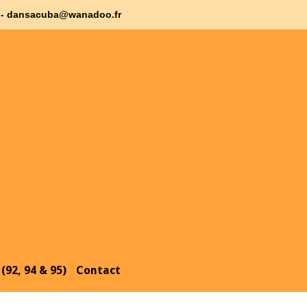
 35 - dansacuba@wanadoo.fr
(92, 94 & 95)
Contact